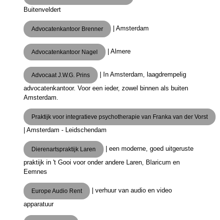
Buitenveldert
| Amsterdam
Advocatenkantoor Brenner
| Almere
Advocatenkantoor Nagel
| In Amsterdam, laagdrempelig
Advocaat J.W.G. Prins
advocatenkantoor. Voor een ieder, zowel binnen als buiten
Amsterdam.
Praktijk voor integratieve psychotherapie van Franka van der Vorst
| Amsterdam - Leidschendam
| een moderne, goed uitgeruste
Dierenartspraktijk Laren
praktijk in 't Gooi voor onder andere Laren, Blaricum en
Eemnes
| verhuur van audio en video
Europe Audio Rent
apparatuur