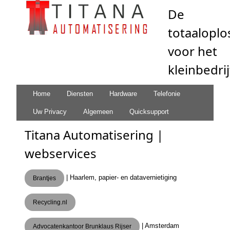
De
totaaloplo
voor het
kleinbedrij
Home
Diensten
Hardware
Telefonie
Uw Privacy
Algemeen
Quicksupport
Titana Automatisering |
webservices
| Haarlem, papier- en datavernietiging
Brantjes
Recycling.nl
| Amsterdam
Advocatenkantoor Brunklaus Rijser